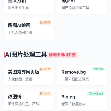
通义万相
即梦AI
阿里图文生成
国产免费绘画工具
国内可用
醒图AI绘画
手机人像AI绘图
AI图片处理工具
修图/抠图/证件照
国内可用
免费抠图
美图秀秀网页版
Remove.bg
人像修图、滤镜
一键AI抠图去背景
国内可用
图片无损放大
改图鸭
Bigjpg
证件照换底色、压缩
老照片修复放大